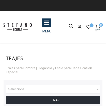
0
MENU
TRAJES
Trajes para Hombre | Elegancia y Estilo para Cada Ocasión
Especial

Seleccione
FILTRAR