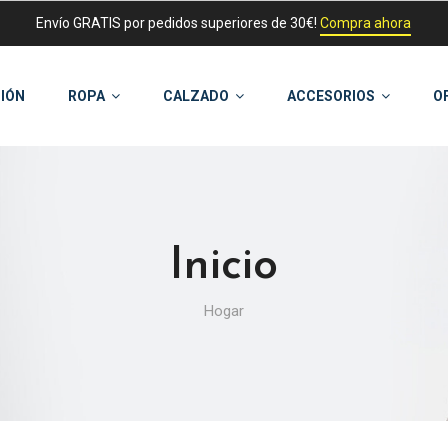
Envío GRATIS por pedidos superiores de 30€!
Compra ahora
IÓN
ROPA
CALZADO
ACCESORIOS
O
Inicio
Hogar