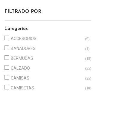
FILTRADO POR
Categorías
ACCESORIOS
(9)
BAÑADORES
(1)
BERMUDAS
(18)
CALZADO
(35)
CAMISAS
(25)
CAMISETAS
(10)
CARDIGANS & JERSEYS
(6)
CAZADORAS & PARKAS
(11)
JEANS
(36)
JOGGER & SPORT
(3)