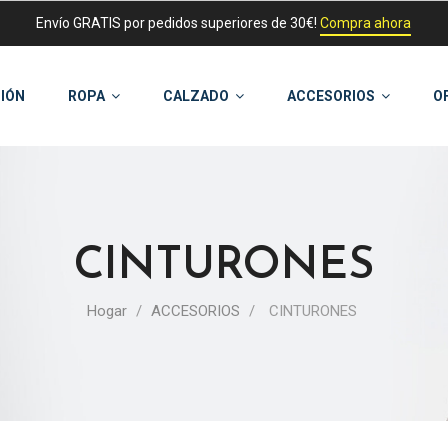
Envío GRATIS por pedidos superiores de 30€!
Compra ahora
IÓN
ROPA
CALZADO
ACCESORIOS
O
CINTURONES
Hogar
ACCESORIOS
CINTURONES