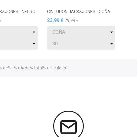
K&JONES - NEGRO
CINTURON JACK&JONES - COÑA
23,99 €
€
29,99 €
 de% -% a% de% total% artículo (s)