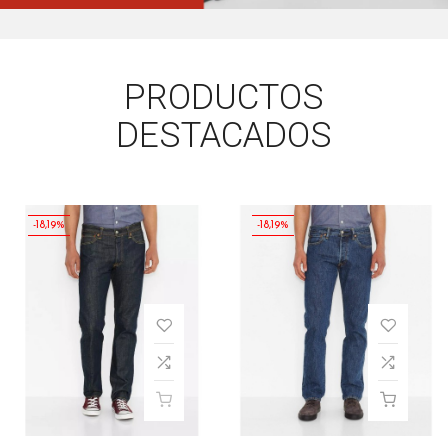
PRODUCTOS
DESTACADOS
18,19%
-18,19%
-