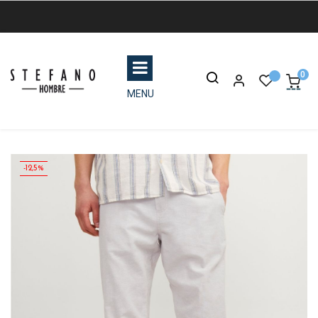
0
MENU
-12,5%