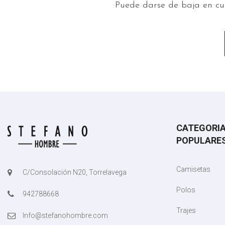
Puede darse de baja en cua
CATEGORI
POPULARE
Camisetas
C/Consolación N20, Torrelavega
Polos
942788668
Trajes
Info@stefanohombre.com