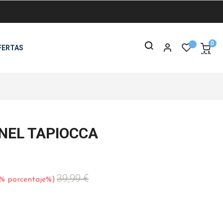
0
FERTAS
NEL TAPIOCCA
39,99 €
% porcentaje%