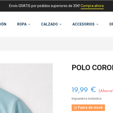
Envío GRATIS por pedidos superiores de 30€!
Compra ahora
IÓN
ROPA
CALZADO
ACCESORIOS
O
POLO CORO
19,99 €
Ahorre
Impuestos incluidos
Fuera de stock
