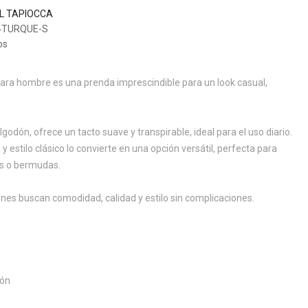
L TAPIOCCA
4TURQUE-S
os
para hombre es una prenda imprescindible para un look casual,
dón, ofrece un tacto suave y transpirable, ideal para el uso diario.
 estilo clásico lo convierte en una opción versátil, perfecta para
os o bermudas.
enes buscan comodidad, calidad y estilo sin complicaciones.
dón