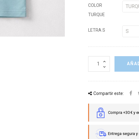
COLOR
TURQUE
LETRA S
AÑAD
Compartir este:
Compra +30 € y e
Entrega segura y 