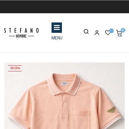
0
MENU
-20,01%