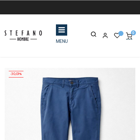
0
MENU
-30,01%