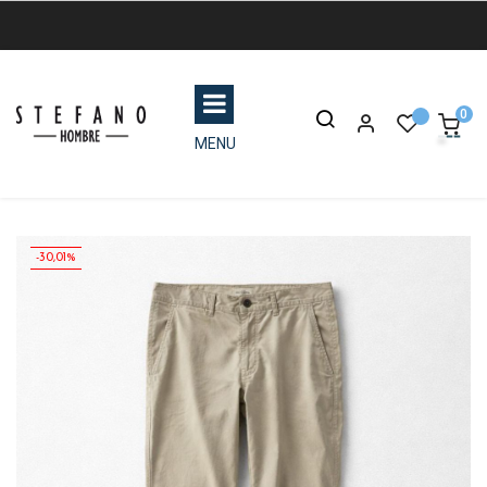
0
MENU
-30,01%