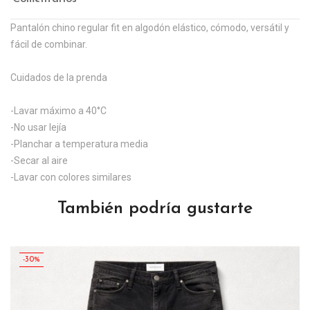
Pantalón chino regular fit en algodón elástico, cómodo, versátil y
fácil de combinar.
Cuidados de la prenda
-Lavar máximo a 40°C
-No usar lejía
-Planchar a temperatura media
-Secar al aire
-Lavar con colores similares
También podría gustarte
-30%