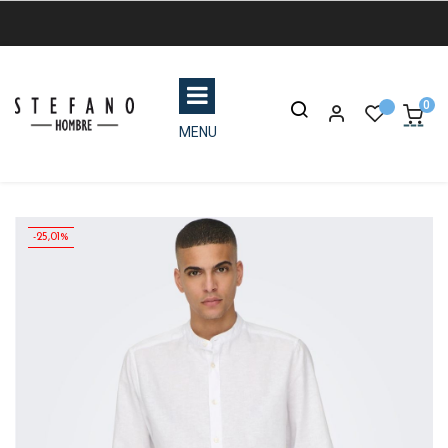
0
MENU
-25,01%