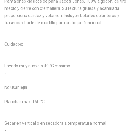
Pantalones clásicos de pana Jack & Jones, 100% algodón, de tiro
medio y cierre con cremallera. Su textura gruesa y acanalada
proporciona calidez y volumen. Incluyen bolsillos delanteros y
traseros y bucle de martillo para un toque funcional
Cuidados:
-
Lavado muy suave a 40 °C máximo
-
No usar lejía
Planchar máx. 150 °C
-
Secar en vertical o en secadora a temperatura normal
-